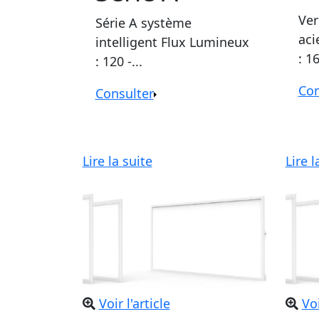
Ver
Série A système
aci
intelligent Flux Lumineux
: 1
: 120 -...
Con
Consulter
Lire la suite
Lire l
Voir l'article
Voi