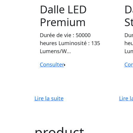
Dalle LED
D
Premium
S
Durée de vie : 50000
Dur
heures Luminosité : 135
heu
Lumens/W...
Lum
Consulter
Con
Lire la suite
Lire l
product