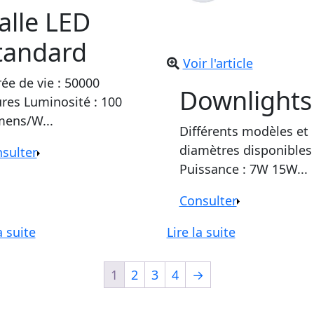
alle LED
tandard
Voir l'article
ée de vie : 50000
Downlights
res Luminosité : 100
ens/W...
Différents modèles et
diamètres disponibles
sulter
Puissance : 7W 15W...
Consulter
a suite
Lire la suite
1
2
3
4
→