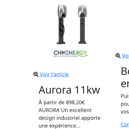
plusieurs
variations.
Les
options
peuvent
être
choisies
Voi
sur
la
B
Voir l'article
page
e
du
Aurora 11kw
produit
Pui
À partir de
898,20
€
pou
AURORA Un excellent
vos.
design industriel apporte
Con
une expérience...