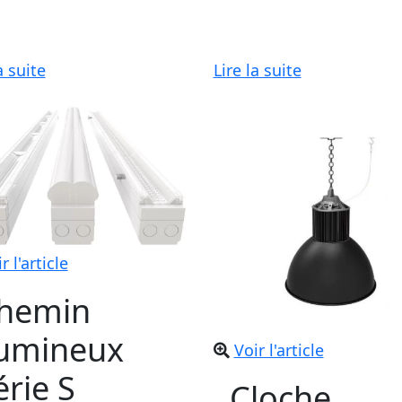
a suite
Lire la suite
r l'article
hemin
umineux
Voir l'article
érie S
Cloche