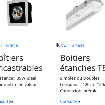
r l'article
Voir l'article
oîtiers
Boitiers
ncastrables
étanches T
ssance : 39W Idéal
Simples ou Doubles
r mettre en valeur
Longueur : 120cm 15
..
Connexion latérale...
sulter
Consulter