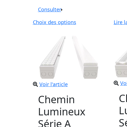
Consulter
Choix des options
Lire l
Voi
Voir l'article
C
Chemin
L
Lumineux
S
Série A