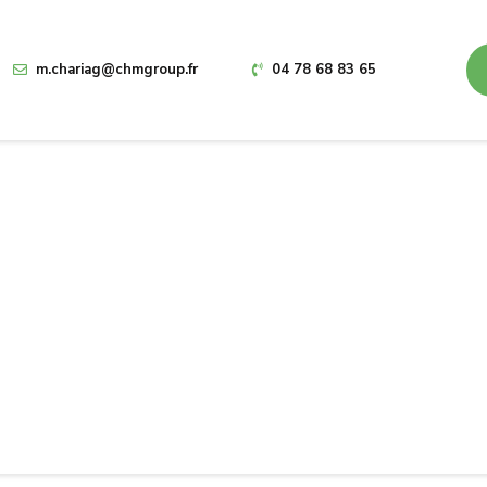
m.chariag@chmgroup.fr
04 78 68 83 65