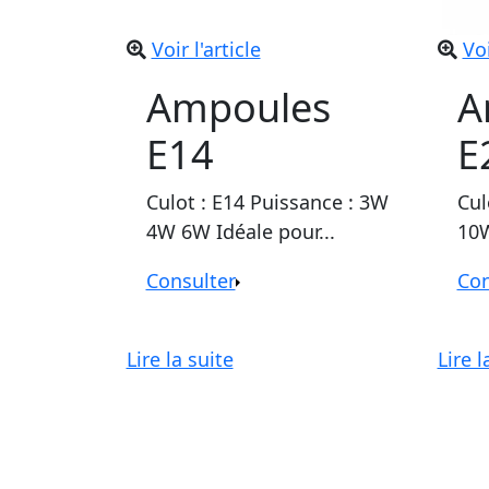
Voir l'article
Voi
Ampoules
A
E14
E
Culot : E14 Puissance : 3W
Cul
4W 6W Idéale pour...
10W
Consulter
Con
Lire la suite
Lire l
Ce
produit
a