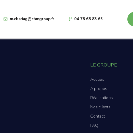
m.chariag@chmgroup.fr
04 78 68 83 65
LE GROUPE
Accueil
A propos
Réalisations
Nos clients
Contact
FAQ