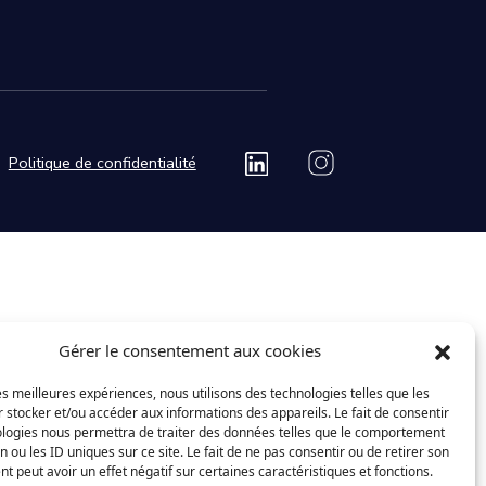
Politique de confidentialité
Gérer le consentement aux cookies
les meilleures expériences, nous utilisons des technologies telles que les
 stocker et/ou accéder aux informations des appareils. Le fait de consentir
ologies nous permettra de traiter des données telles que le comportement
n ou les ID uniques sur ce site. Le fait de ne pas consentir ou de retirer son
 peut avoir un effet négatif sur certaines caractéristiques et fonctions.