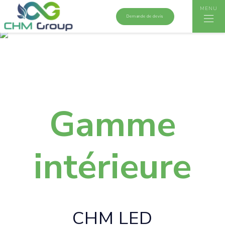
MENU
Demande de devis
Accueil
>
Gamme intérieure
>
Eclairage magasin
>
Chemin
Lumineux Série A
Gamme
intérieure
CHM LED