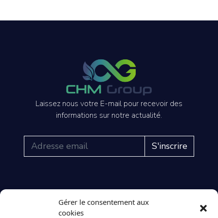
Laissez nous votre E-mail pour recevoir des
informations sur notre actualité.
S'inscrire
LE GROUPE
NOS STRUCTURES
NOS PRODUITS
Gérer le consentement aux
Accueil
CHM LED
Gamme intérieure
cookies