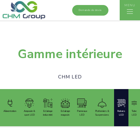
MENU
Demande de devis
>
>
Accueil
Gamme intérieure
Rubans LED
Gamme intérieure
CHM LED
Alimentation
Ampoule &
Eclairage
Eclairage
Panneaux
Plafonniers &
Rubans
Tube
spot LED
industriel
magasin
LED
Suspensions
LED
LED