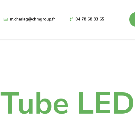
m.chariag@chmgroup.fr
04 78 68 83 65
hes
Tube LED