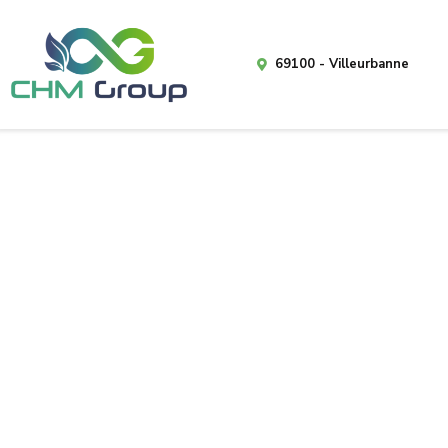
69100 - Villeurbanne
Accueil
>
Tube LED
>
Bloc étanc