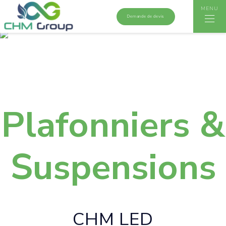
MENU
Demande de devis
Accueil
>
Gamme intérieure
>
Plafonniers & Suspensions
>
Hublot
Carré
Plafonniers &
Suspensions
CHM LED