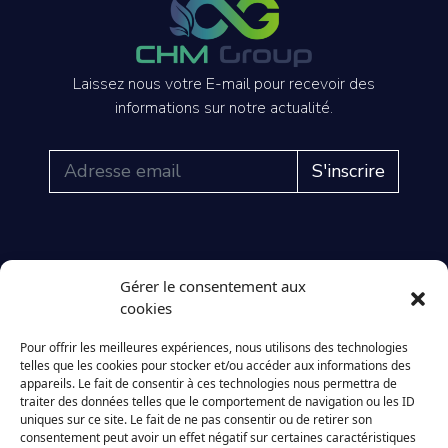
Laissez nous votre E-mail pour recevoir des
informations sur notre actualité.
S'inscrire
LE GROUPE
NOS STRUCTURES
NOS PRODUITS
Gérer le consentement aux
Accueil
CHM LED
Gamme intérieure
cookies
A propos
CHM Energy
Gamme extérieure
Pour offrir les meilleures expériences, nous utilisons des technologies
Réalisations
telles que les cookies pour stocker et/ou accéder aux informations des
Nos clients
appareils. Le fait de consentir à ces technologies nous permettra de
Contact
traiter des données telles que le comportement de navigation ou les ID
uniques sur ce site. Le fait de ne pas consentir ou de retirer son
FAQ
consentement peut avoir un effet négatif sur certaines caractéristiques